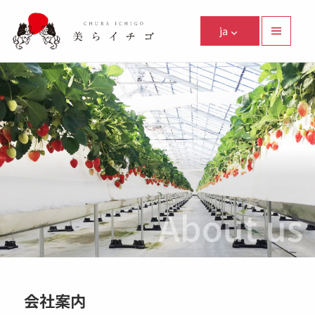
美らイチゴ
ja
メニュ
ーとウ
Facebook
Instagram
Twitter
Youtube
Line
ィジェ
ット
会社案内