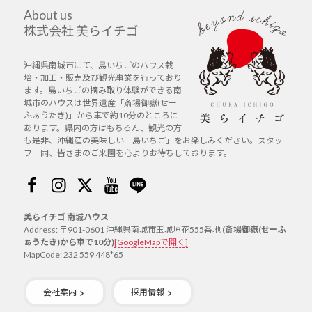
About us
株式会社 美らイチゴ
沖縄県南城市にて、島いちごのハウス栽
培・加工・販売及び観光事業を行っており
ます。島いちごの摘み取り体験ができる南
城市のハウスは世界遺産「斎場御嶽(せー
ふぁうたき)」から車で約10分のところに
あります。県内の方はもちろん、観光の方
も是非、沖縄産の美味しい「島いちご」をお楽しみください。スタッ
フ一同、皆さまのご来園を心よりお待ちしております。
Facebook
Instagram
Twitter
Youtube
Line
美らイチゴ 南城ハウス
Address: 〒901-0601 沖縄県南城市玉城垣花555番地
(斎場御嶽(せーふ
ぁうたき)から車で10分)
[GoogleMapで開く]
MapCode: 232 559 448*65
会社案内
採用情報