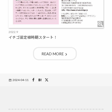
2022.9
イチゴ苗定植時期スタート！
READ MORE
Posted
2024-04-11
on