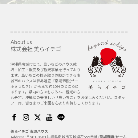
About us
株式会社 美らイチゴ
沖縄県南城市にて、島いちごのハウス栽
培・加工・販売及び観光事業を行っており
ます。島いちごの摘み取り体験ができる南
城市のハウスは世界遺産「斎場御嶽(せー
ふぁうたき)」から車で約10分のところに
あります。県内の方はもちろん、観光の方
も是非、沖縄産の美味しい「島いちご」をお楽しみください。スタッ
フ一同、皆さまのご来園を心よりお待ちしております。
Facebook
Instagram
Twitter
Youtube
Line
美らイチゴ 南城ハウス
Address: 〒901-0601 沖縄県南城市玉城垣花555番地
(斎場御嶽(せーふ