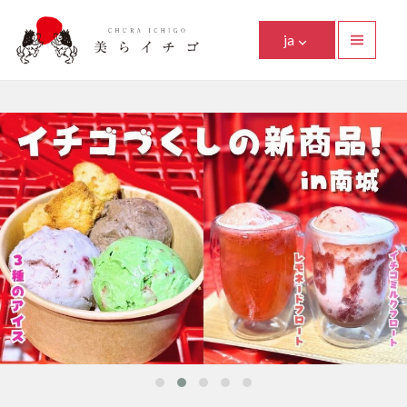
美らイチゴ
ja
メニュ
ーとウ
Facebook
Instagram
Twitter
Youtube
Line
ィジェ
ット