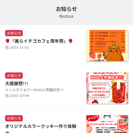
お知らせ
Notice
C
お知らせ
a
『美らイチゴカフェ周年祭』
t
P
2025-11-01
e
o
g
s
o
t
r
e
i
C
e
お知らせ
d
a
s
o
大感謝祭!!!
t
n
インスタフォワー8000人突破記念!!!
e
P
2025-10-04
g
o
o
s
r
t
i
e
C
e
お知らせ
s
a
d
オリジナルカラークッキー作り体験
t
o