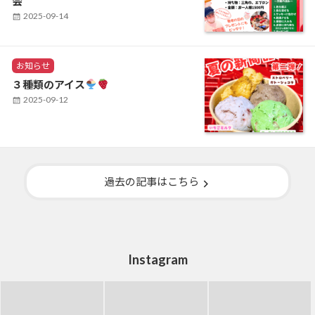
会
e
n
g
P
2025-09-14
o
o
r
s
i
t
C
e
お知らせ
e
a
s
d
３種類のアイス
t
o
P
2025-09-12
e
n
o
g
s
o
t
r
e
i
e
d
s
o
過去の記事はこちら
n
Instagram