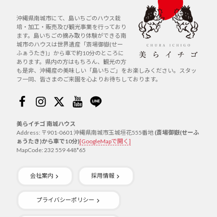
沖縄県南城市にて、島いちごのハウス栽
培・加工・販売及び観光事業を行っており
ます。島いちごの摘み取り体験ができる南
城市のハウスは世界遺産「斎場御嶽(せー
ふぁうたき)」から車で約10分のところに
あります。県内の方はもちろん、観光の方
も是非、沖縄産の美味しい「島いちご」をお楽しみください。スタッ
フ一同、皆さまのご来園を心よりお待ちしております。
Facebook
Instagram
Twitter
Youtube
Line
美らイチゴ 南城ハウス
Address: 〒901-0601 沖縄県南城市玉城垣花555番地
(斎場御嶽(せーふ
ぁうたき)から車で10分)
[GoogleMapで開く]
MapCode: 232 559 448*65
会社案内
採用情報
プライバシーポリシー