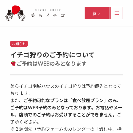
美らイチゴ
ja
メニュ
ーとウ
Facebook
Instagram
Twitter
Youtube
Line
ィジェ
ット
Categories
お知らせ
イチゴ狩りのご予約について
ご予約はWEBのみとなります
美らイチゴ南城ハウスのイチゴ狩りは予約優先となって
おります。
また、
ご予約可能なプランは「食べ放題プラン」のみ、
ご予約はWEB予約のみとなっております。お電話やメー
ル、店頭でのご予約はお受けすることができません。
ご
了承ください。
※２週間先（予約フォームのカレンダーの「受付中」枠