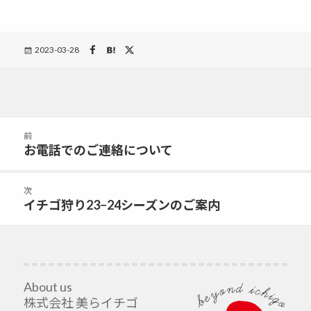
Posted
2023-03-28
on
投
前
稿
お電話でのご連絡について
前
ナ
の
ビ
投
次
ゲ
稿:
イチゴ狩り23−24シーズンのご案内
次
ー
の
シ
投
ョ
稿:
ン
About us
株式会社 美らイチゴ