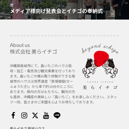
投
次
ゲ
稿:
メディア様向け発表会とイチゴの奉納式
次
ー
の
シ
投
ョ
稿:
ン
About us
株式会社 美らイチゴ
沖縄県南城市にて、島いちごのハウス栽
培・加工・販売及び観光事業を行っており
ます。島いちごの摘み取り体験ができる南
城市のハウスは世界遺産「斎場御嶽(せー
ふぁうたき)」から車で約10分のところに
あります。県内の方はもちろん、観光の方
も是非、沖縄産の美味しい「島いちご」をお楽しみください。スタッ
フ一同、皆さまのご来園を心よりお待ちしております。
Facebook
Instagram
Twitter
Youtube
Line
美らイチゴ 南城ハウス