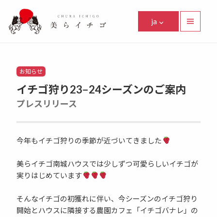
美らイチゴ
ja
メニュ
ーとウ
Facebook
Instagram
Twitter
Youtube
Line
ィジェ
ット
Categories
お知らせ
イチゴ狩り23−24シーズンのご案内
プレスリリース
今年もイチゴ狩りの季節が近づいてきました
美らイチゴ南城ハウスでは少しずつ可愛らしいイチゴが
実りはじめています
そんなイチゴの初獲れに伴い、今シーズンのイチゴ狩り
開始とハウスに隣接する農園カフェ「イチゴバナレ」の