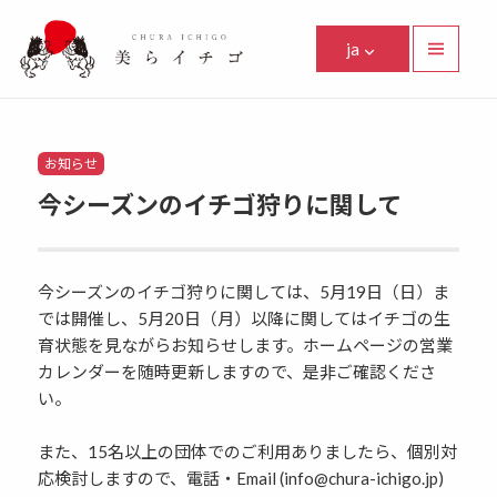
美らイチゴ
ja
メニュ
ーとウ
Facebook
Instagram
Twitter
Youtube
Line
ィジェ
ット
Categories
お知らせ
今シーズンのイチゴ狩りに関して
今シーズンのイチゴ狩りに関しては、5月19日（日）ま
では開催し、5月20日（月）以降に関してはイチゴの生
育状態を見ながらお知らせします。ホームページの営業
カレンダーを随時更新しますので、是非ご確認くださ
い。
また、15名以上の団体でのご利用ありましたら、個別対
応検討しますので、電話・Email (info@chura-ichigo.jp)