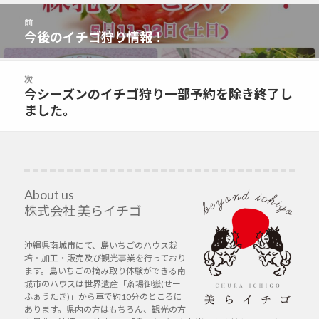
投
前
稿
今後のイチゴ狩り情報！
前
ナ
の
ビ
投
次
ゲ
稿:
今シーズンのイチゴ狩り一部予約を除き終了し
次
ー
ました。
の
シ
投
ョ
稿:
ン
About us
株式会社 美らイチゴ
沖縄県南城市にて、島いちごのハウス栽
培・加工・販売及び観光事業を行っており
ます。島いちごの摘み取り体験ができる南
城市のハウスは世界遺産「斎場御嶽(せー
ふぁうたき)」から車で約10分のところに
あります。県内の方はもちろん、観光の方