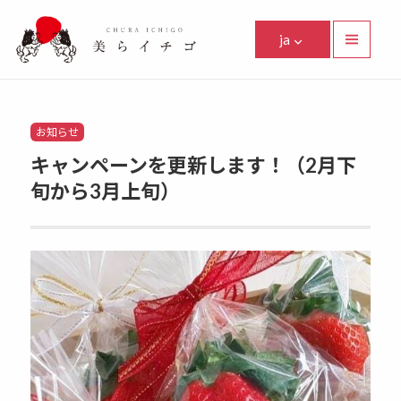
美らイチゴ
ja
メニュ
ーとウ
Facebook
Instagram
Twitter
Youtube
Line
ィジェ
ット
Categories
お知らせ
キャンペーンを更新します！（2月下
旬から3月上旬）