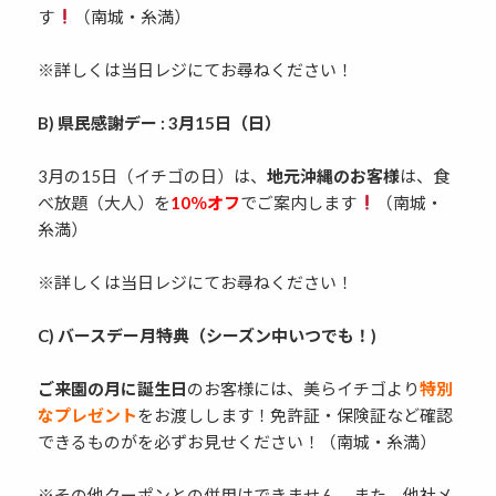
す
（南城・糸満）
※詳しくは当日レジにてお尋ねください！
B) 県民感謝デー : 3月15日（日）
3月の15日（イチゴの日）は、
地元沖縄のお客様
は、食
べ放題（大人）を
10％オフ
でご案内します
（南城・
糸満）
※詳しくは当日レジにてお尋ねください！
C) バースデー月特典（シーズン中いつでも！)
ご来園の月に誕生日
のお客様には、美らイチゴより
特別
なプレゼント
をお渡しします！免許証・保険証など確認
できるものがを必ずお見せください！（南城・糸満）
※その他クーポンとの併用はできません。また、他社メ