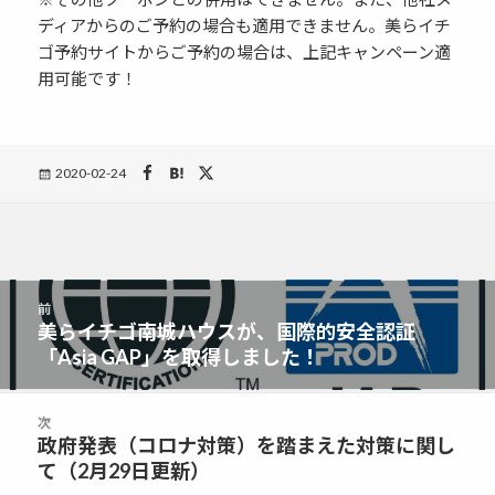
ディアからのご予約の場合も適用できません。美らイチ
ゴ予約サイトからご予約の場合は、上記キャンペーン適
用可能です！
Posted
2020-02-24
on
投
前
稿
美らイチゴ南城ハウスが、国際的安全認証
前
ナ
「Asia GAP」を取得しました！
の
ビ
投
ゲ
稿:
次
ー
政府発表（コロナ対策）を踏まえた対策に関し
次
シ
て（2月29日更新）
の
ョ