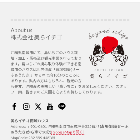
投
ン
稿:
About us
株式会社 美らイチゴ
沖縄県南城市にて、島いちごのハウス栽
培・加工・販売及び観光事業を行っており
ます。島いちごの摘み取り体験ができる南
城市のハウスは世界遺産「斎場御嶽(せー
ふぁうたき)」から車で約10分のところに
あります。県内の方はもちろん、観光の方
も是非、沖縄産の美味しい「島いちご」をお楽しみください。スタッ
フ一同、皆さまのご来園を心よりお待ちしております。
Facebook
Instagram
Twitter
Youtube
Line
美らイチゴ 南城ハウス
Address: 〒901-0601 沖縄県南城市玉城垣花555番地
(斎場御嶽(せーふ
ぁうたき)から車で10分)
[GoogleMapで開く]
MapCode: 232 559 448*65