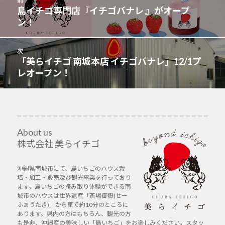
前
稿
島イチゴ専門店『イチゴバナレ 』がオープ
前
ナ
ン！
の
ビ
投
ゲ
稿:
次
ー
「美らイチゴ 南城本店 イチゴバナレ」12/1プ
次
シ
レオープン！
の
ョ
投
ン
稿:
About us
株式会社 美らイチゴ
沖縄県南城市にて、島いちごのハウス栽
培・加工・販売及び観光事業を行っており
ます。島いちごの摘み取り体験ができる南
城市のハウスは世界遺産「斎場御嶽(せー
ふぁうたき)」から車で約10分のところに
あります。県内の方はもちろん、観光の方
も是非、沖縄産の美味しい「島いちご」をお楽しみください。スタッ