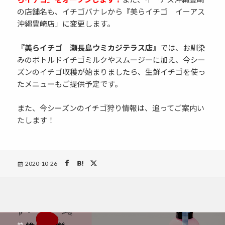
の店舗名も、イチゴバナレから『美らイチゴ イーアス
沖縄豊崎店」に変更します。
『美らイチゴ 瀬長島ウミカジテラス店』
では、お馴染
みのボトルドイチゴミルクやスムージーに加え、今シー
ズンのイチゴ収穫が始まりましたら、生鮮イチゴを使っ
たメニューもご提供予定です。
また、今シーズンのイチゴ狩り情報は、追ってご案内い
たします！
Posted
2020-10-26
on
投