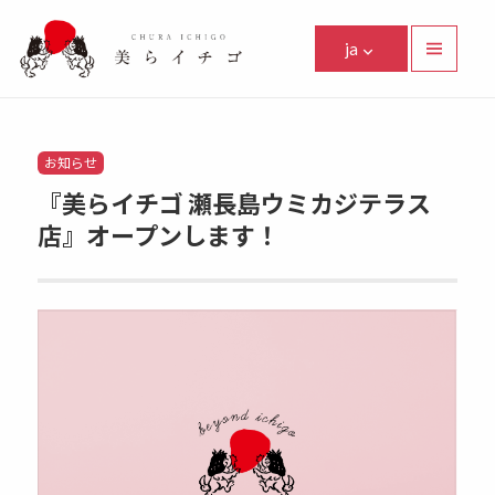
美らイチゴ
ja
メニュ
ーとウ
Facebook
Instagram
Twitter
Youtube
Line
ィジェ
ット
Categories
お知らせ
『美らイチゴ 瀬長島ウミカジテラス
店』オープンします！