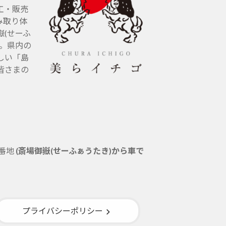
工・販売
み取り体
(せーふ
す。県内の
しい「島
皆さまの
5番地
(斎場御嶽(せーふぁうたき)から車で
プライバシーポリシー