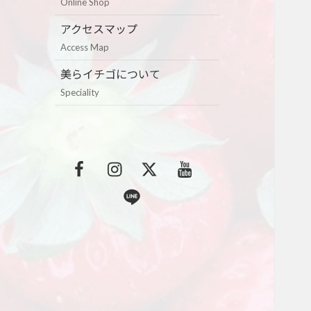
Online Shop
アクセスマップ
Access Map
美らイチゴについて
Speciality
F
I
T
Y
a
n
w
o
L
c
s
i
u
i
e
t
t
t
n
b
a
t
u
e
o
g
e
b
o
r
r
e
k
a
m