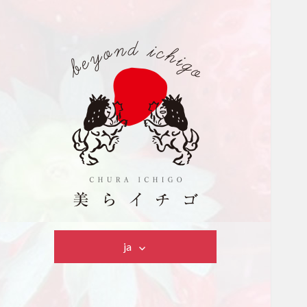
美らイチゴ
ja