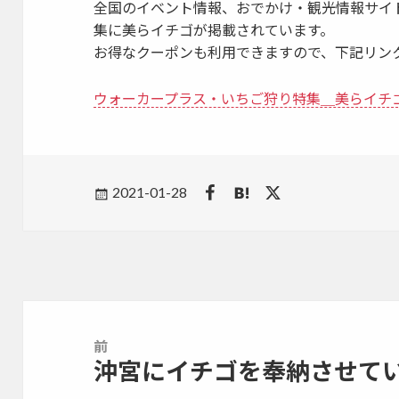
全国のイベント情報、おでかけ・観光情報サイ
集に美らイチゴが掲載されています。
お得なクーポンも利用できますので、下記リン
ウォーカープラス・いちご狩り特集＿美らイチ
Posted
2021-01-28
on
投
稿
前
ナ
沖宮にイチゴを奉納させて
前
ビ
の