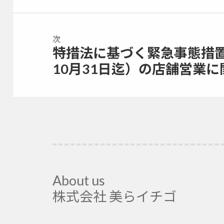
ゲ
投
ー
稿:
シ
ョ
次
特措法に基づく緊急事態措置
ン
次
の
10月31日迄）の店舗営業に
投
稿:
About us
株式会社 美らイチゴ