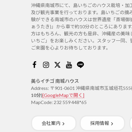
沖縄県南城市にて、島いちごのハウス栽培・加
及び観光事業を行っております。島いちごの摘
験ができる南城市のハウスは世界遺産「斎場御嶽
ぁうたき)」から車で約10分のところにありま
方はもちろん、観光の方も是非、沖縄産の美味
いちご」をお楽しみください。スタッフ一同、
ご来園を心よりお待ちしております。
Facebook
Instagram
Twitter
Youtube
Line
美らイチゴ 南城ハウス
Address: 〒901-0601 沖縄県南城市玉城垣花55
10分)
[GoogleMapで開く]
MapCode: 232 559 448*65
会社案内
採用情報