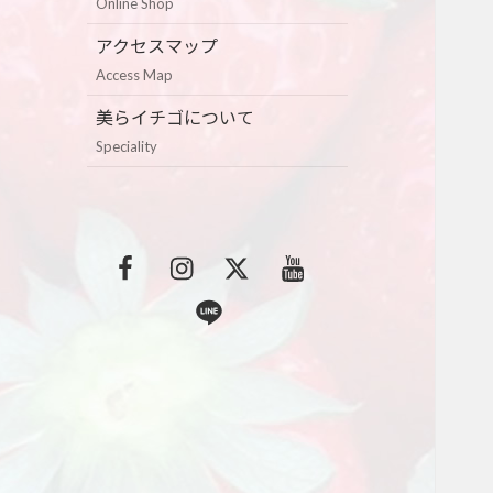
Online Shop
アクセスマップ
Access Map
美らイチゴについて
Speciality
F
I
T
Y
a
n
w
o
L
c
s
i
u
i
e
t
t
t
n
b
a
t
u
e
o
g
e
b
o
r
r
e
k
a
m