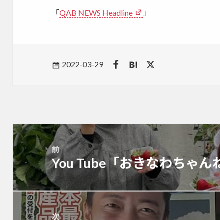
「
QAB NEWS Headline
」
Posted
2022-03-29
on
投
稿
前
ナ
You Tube「おきなわちゃ
前
ビ
の
ゲ
投
ー
稿:
シ
ョ
次