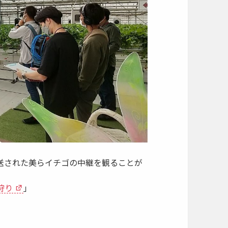
放送された美らイチゴの中継を観ることが
狩り
」