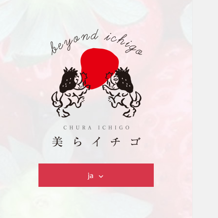
美らイチゴ
ja