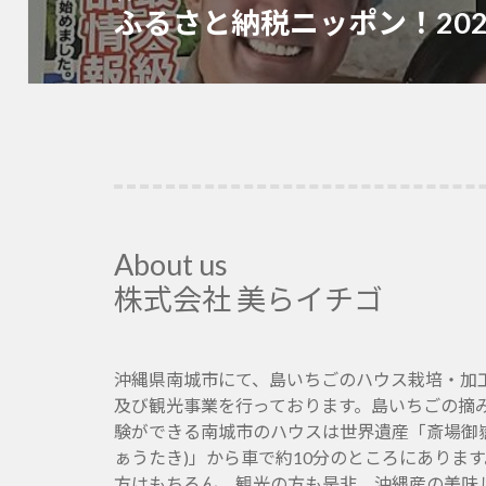
ふるさと納税ニッポン！202
ン
次
の
投
稿:
About us
株式会社 美らイチゴ
沖縄県南城市にて、島いちごのハウス栽培・加
及び観光事業を行っております。島いちごの摘
験ができる南城市のハウスは世界遺産「斎場御嶽
ぁうたき)」から車で約10分のところにありま
方はもちろん、観光の方も是非、沖縄産の美味