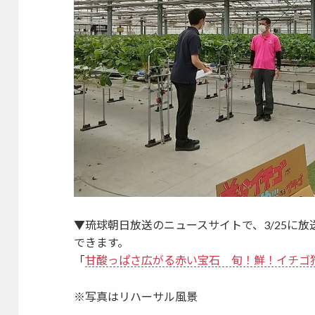
▼琉球朝日放送のニュースサイトで、3/25に
できます。
「
甘酸っぱさ広がる赤い宝石 旬！鮮！イチゴ
※写真はリハーサル風景