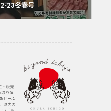
2-23冬春号
工・販売
み取り体
(せーふ
す。県内の
しい「島