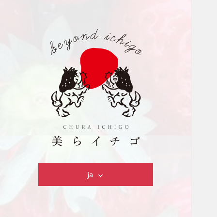
美らイチゴ
ja