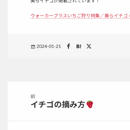
美らイチゴが掲載されています！
ウォーカープラスいちご狩り特集／美らイチゴ
Posted
2024-01-21
on
投
稿
前
ナ
イチゴの摘み方
前
ビ
の
ゲ
投
ー
稿:
シ