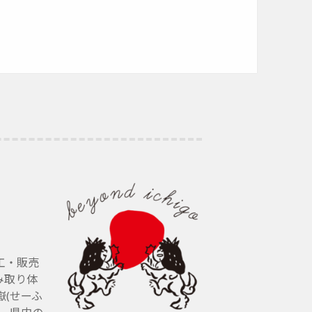
工・販売
み取り体
(せーふ