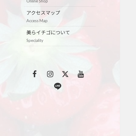
Online Shop
アクセスマップ
Access Map
美らイチゴについて
Speciality
F
I
T
Y
a
n
w
o
L
c
s
i
u
i
e
t
t
t
n
b
a
t
u
e
o
g
e
b
o
r
r
e
k
a
m