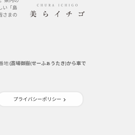
す。県内の
しい「島
皆さまの
5番地
(斎場御嶽(せーふぁうたき)から車で
プライバシーポリシー