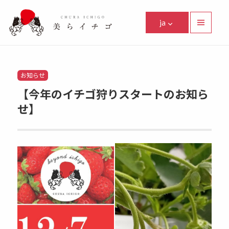
美らイチゴ
ja
メニュ
ーとウ
Facebook
Instagram
Twitter
Youtube
Line
ィジェ
ット
Categories
お知らせ
【今年のイチゴ狩りスタートのお知ら
せ】