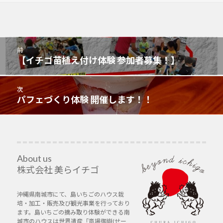
投
前
稿
【イチゴ苗植え付け体験 参加者募集！】
前
ナ
の
ビ
投
次
ゲ
稿:
パフェづくり体験 開催します！！
次
ー
の
シ
投
ョ
稿:
ン
About us
株式会社 美らイチゴ
沖縄県南城市にて、島いちごのハウス栽
培・加工・販売及び観光事業を行っており
ます。島いちごの摘み取り体験ができる南
城市のハウスは世界遺産「斎場御嶽(せー