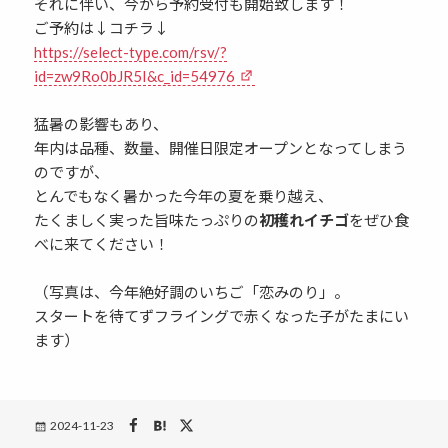
それに伴い、今から予約受付も開始致します！
ご予約は↓コチラ↓
https://select-type.com/rsv/?
id=zw9Ro0bJR5I&c_id=54976
猛暑の影響もあり、
年内は品種、数量、開催日限定オープンとなってしまう
のですが、
とんでもなく暑かった今年の夏を乗り越え、
たくましく実った旨味たっぷりの
初穫れイチゴ
をぜひ食
べに来てください！
（写真は、今年絶好調のいちご「恋みのり」。
スタートを待てずフライングで赤くなった子がたまにい
ます）
Posted
2024-11-23
on