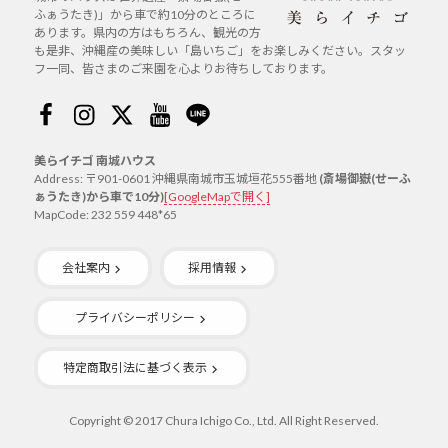
ふぁうたき)」から車で約10分のところに
あります。県内の方はもちろん、観光の方
も是非、沖縄産の美味しい「島いちご」をお楽しみください。スタッ
フ一同、皆さまのご来園を心よりお待ちしております。
Facebook
Instagram
Twitter
Youtube
Line
美らイチゴ 南城ハウス
Address: 〒901-0601 沖縄県南城市玉城垣花555番地
(斎場御嶽(せーふ
ぁうたき)から車で10分)
[GoogleMapで開く]
MapCode: 232 559 448*65
会社案内
採用情報
プライバシーポリシー
特定商取引法に基づく表示
Copyright © 2017 Chura Ichigo Co., Ltd. All Right Reserved.