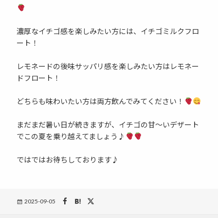
濃厚なイチゴ感を楽しみたい方には、イチゴミルクフロ
ート！
レモネードの後味サッパリ感を楽しみたい方はレモネー
ドフロート！
どちらも味わいたい方は両方飲んでみてください！
まだまだ暑い日が続きますが、イチゴの甘〜いデザート
でこの夏を乗り越えてましょう♪
ではではお待ちしております♪
Posted
2025-09-05
on