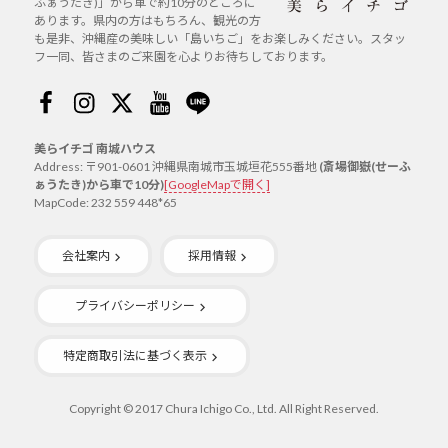
ふぁうたき)」から車で約10分のところに
あります。県内の方はもちろん、観光の方
も是非、沖縄産の美味しい「島いちご」をお楽しみください。スタッ
フ一同、皆さまのご来園を心よりお待ちしております。
Facebook
Instagram
Twitter
Youtube
Line
美らイチゴ 南城ハウス
Address: 〒901-0601 沖縄県南城市玉城垣花555番地
(斎場御嶽(せーふ
ぁうたき)から車で10分)
[GoogleMapで開く]
MapCode: 232 559 448*65
会社案内
採用情報
プライバシーポリシー
特定商取引法に基づく表示
Copyright © 2017 Chura Ichigo Co., Ltd. All Right Reserved.