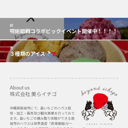
投
前
稿
呪術廻戦コラボビックイベント開催中！！！！
前
ナ
の
ビ
投
次
ゲ
稿:
３種類のアイス
次
ー
の
シ
投
ョ
稿:
ン
About us
株式会社 美らイチゴ
沖縄県南城市にて、島いちごのハウス栽
培・加工・販売及び観光事業を行っており
ます。島いちごの摘み取り体験ができる南
城市のハウスは世界遺産「斎場御嶽(せー