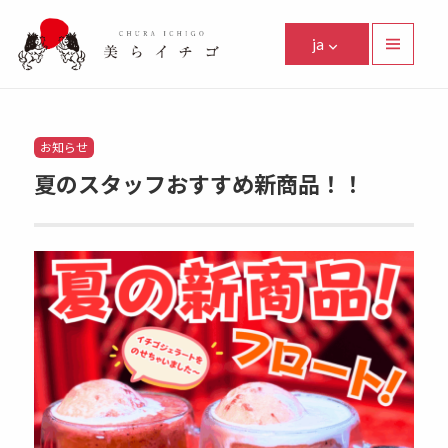
美らイチゴ
ja
メニュ
ーとウ
Facebook
Instagram
Twitter
Youtube
Line
ィジェ
ット
Categories
お知らせ
夏のスタッフおすすめ新商品！！