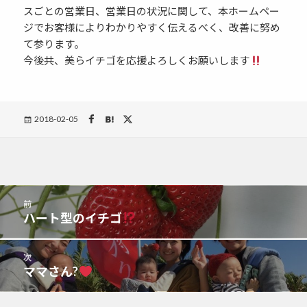
スごとの営業日、営業日の状況に関して、本ホームペー
ジでお客様によりわかりやすく伝えるべく、改善に努め
て参ります。
今後共、美らイチゴを応援よろしくお願いします
Posted
2018-02-05
on
投
前
稿
ハート型のイチゴ
前
ナ
の
ビ
投
次
ゲ
稿:
ママさん?
次
ー
の
シ
投