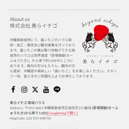
ョ
稿:
ン
About us
株式会社 美らイチゴ
沖縄県南城市にて、島いちごのハウス栽
培・加工・販売及び観光事業を行っており
ます。島いちごの摘み取り体験ができる南
城市のハウスは世界遺産「斎場御嶽(せー
ふぁうたき)」から車で約10分のところに
あります。県内の方はもちろん、観光の方
も是非、沖縄産の美味しい「島いちご」をお楽しみください。スタッ
フ一同、皆さまのご来園を心よりお待ちしております。
Facebook
Instagram
Twitter
Youtube
Line
美らイチゴ 南城ハウス
Address: 〒901-0601 沖縄県南城市玉城垣花555番地
(斎場御嶽(せーふ
ぁうたき)から車で10分)
[GoogleMapで開く]
MapCode: 232 559 448*65