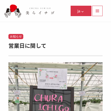
美らイチゴ
ja
メニュ
ーとウ
Facebook
Instagram
Twitter
Youtube
Line
ィジェ
ット
Categories
お知らせ
営業日に関して