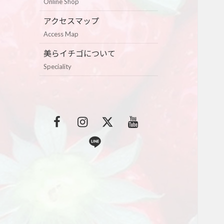
Online Shop
アクセスマップ
Access Map
美らイチゴについて
Speciality
F
I
T
Y
a
n
w
o
L
c
s
i
u
i
e
t
t
t
n
b
a
t
u
e
o
g
e
b
o
r
r
e
k
a
m