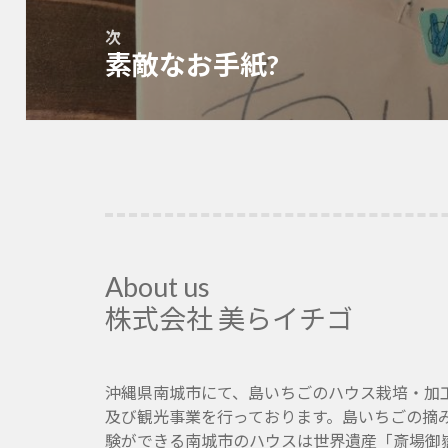
シ
ョ
次
素敵なお手紙?
ン
次
の
投
稿:
About us
株式会社 美らイチゴ
沖縄県南城市にて、島いちごのハウス栽培・加
及び観光事業を行っております。島いちごの摘
験ができる南城市のハウスは世界遺産「斎場御嶽