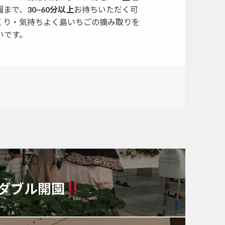
園まで、
30~60分以上
お待ちいただく可
くり・気持ちよく島いちごの摘み取りを
いです。
城ダブル開園