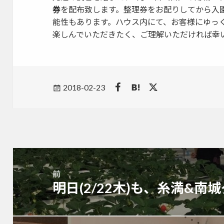
券
を配布致します。整理券をお配りしてから入
能性もあります。ハウス内にて、お客様にゆっ
楽しんでいただきたく、ご理解いただければ幸
Posted
2018-02-23
on
投
稿
前
ナ
明日(2/22木)も、糸満&南
前
ビ
の
ゲ
投
ー
稿: