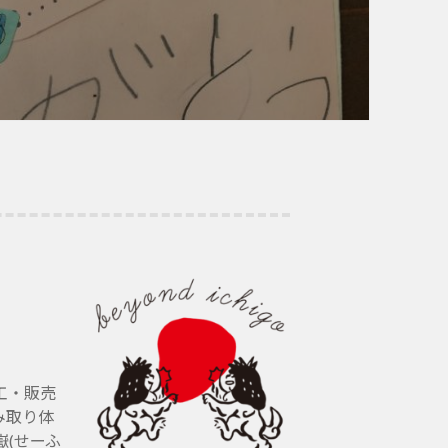
工・販売
み取り体
(せーふ