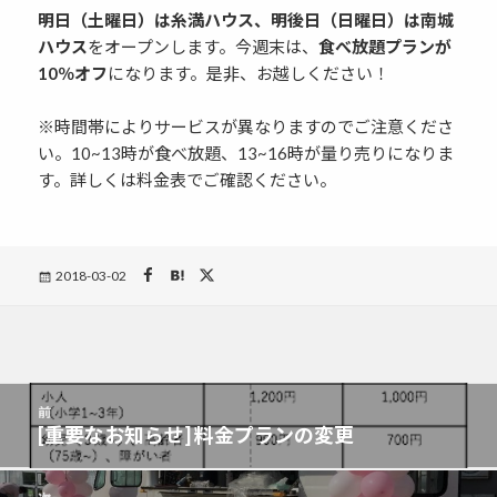
明日（土曜日）は糸満ハウス、明後日（日曜日）は南城
ハウス
をオープンします。今週末は、
食べ放題プランが
10％オフ
になります。是非、お越しください！
※時間帯によりサービスが異なりますのでご注意くださ
い。10~13時が食べ放題、13~16時が量り売りになりま
す。詳しくは料金表でご確認ください。
Posted
2018-03-02
on
投
前
稿
[重要なお知らせ] 料金プランの変更
前
ナ
の
ビ
投