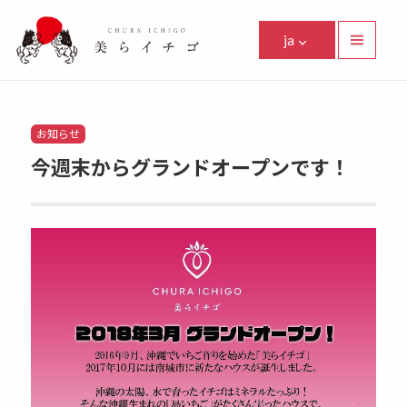
美らイチゴ
ja
メニュ
ーとウ
Facebook
Instagram
Twitter
Youtube
Line
ィジェ
ット
Categories
お知らせ
今週末からグランドオープンです！