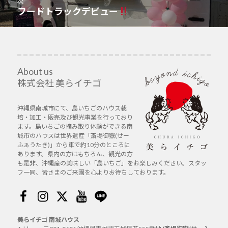
次
ゲ
稿:
フードトラックデビュー
次
ー
の
シ
投
ョ
稿:
ン
About us
株式会社 美らイチゴ
沖縄県南城市にて、島いちごのハウス栽
培・加工・販売及び観光事業を行っており
ます。島いちごの摘み取り体験ができる南
城市のハウスは世界遺産「斎場御嶽(せー
ふぁうたき)」から車で約10分のところに
あります。県内の方はもちろん、観光の方
も是非、沖縄産の美味しい「島いちご」をお楽しみください。スタッ
フ一同、皆さまのご来園を心よりお待ちしております。
Facebook
Instagram
Twitter
Youtube
Line
美らイチゴ 南城ハウス