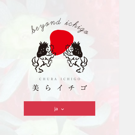
美らイチゴ
ja