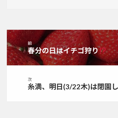
on
投
稿
前
ナ
春分の日はイチゴ狩り
前
ビ
の
ゲ
投
ー
稿:
シ
ョ
次
糸満、明日(3/22木)は閉園
ン
次
の
投
稿: