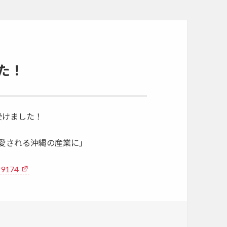
た！
受けました！
に愛される沖縄の産業に」
=29174