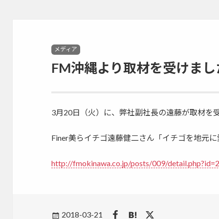
Categories
メディア
FM沖縄より取材を受けまし
3月20日（火）に、弊社副社長の遠藤が取材を
Finer美らイチゴ遠藤健二さん「イチゴを地元
http://fmokinawa.co.jp/posts/009/detail.php?id
Posted
2018-03-21