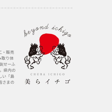
工・販売
み取り体
(せーふ
す。県内の
しい「島
皆さまの