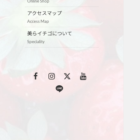
Online Shop
アクセスマップ
Access Map
美らイチゴについて
Speciality
F
I
T
Y
a
n
w
o
L
c
s
i
u
i
e
t
t
t
n
b
a
t
u
e
o
g
e
b
o
r
r
e
k
a
m