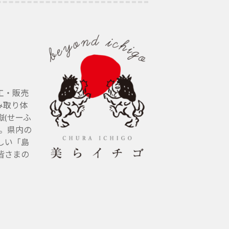
工・販売
み取り体
(せーふ
す。県内の
しい「島
皆さまの