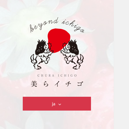
美らイチゴ
ja