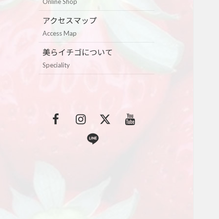
Online Shop
アクセスマップ
Access Map
美らイチゴについて
Speciality
F
I
T
Y
a
n
w
o
L
c
s
i
u
i
e
t
t
t
n
b
a
t
u
e
o
g
e
b
o
r
r
e
k
a
m