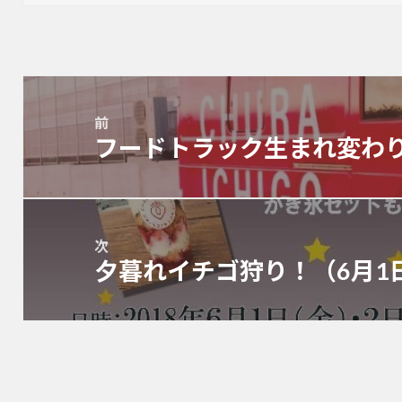
投
稿
前
ナ
フードトラック生まれ変わ
前
ビ
の
ゲ
投
ー
稿:
シ
ョ
次
夕暮れイチゴ狩り！（6月1日
ン
次
の
投
稿: