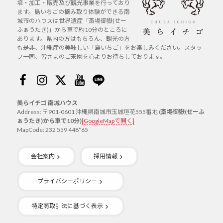
培・加工・販売及び観光事業を行っており
ます。島いちごの摘み取り体験ができる南
城市のハウスは世界遺産「斎場御嶽(せー
ふぁうたき)」から車で約10分のところに
あります。県内の方はもちろん、観光の方
も是非、沖縄産の美味しい「島いちご」をお楽しみください。スタッ
フ一同、皆さまのご来園を心よりお待ちしております。
Facebook
Instagram
Twitter
Youtube
Line
美らイチゴ 南城ハウス
Address: 〒901-0601 沖縄県南城市玉城垣花555番地
(斎場御嶽(せーふ
ぁうたき)から車で10分)
[GoogleMapで開く]
MapCode: 232 559 448*65
会社案内
採用情報
プライバシーポリシー
特定商取引法に基づく表示