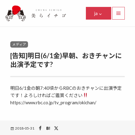
美らイチゴ
ja
メニュ
ーとウ
Facebook
Instagram
Twitter
Youtube
Line
ィジェ
ット
Categories
メディア
[告知]明日(6/1金)早朝、おきチャンに
出演予定です?
明日6/1金の朝7:40頃からRBCのおきチャンに出演予定
です！よろしければご鑑賞ください
https://www.rbc.co.jp/tv_program/okichan/
Posted
2018-05-31
on