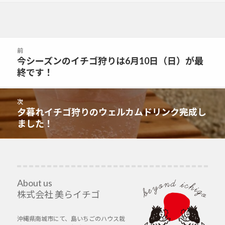
投
前
稿
今シーズンのイチゴ狩りは6月10日（日）が最
前
ナ
終です！
の
ビ
投
ゲ
稿:
次
ー
夕暮れイチゴ狩りのウェルカムドリンク完成し
次
シ
ました！
の
ョ
投
ン
稿:
About us
株式会社 美らイチゴ
沖縄県南城市にて、島いちごのハウス栽