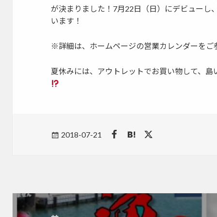
が決まりました！7月22日（日）にデビューし
います！
※詳細は、ホームページの営業カレンダーをご
夏休みには、アウトレットでお買い物して、島
Posted
2018-07-21
on
投
稿