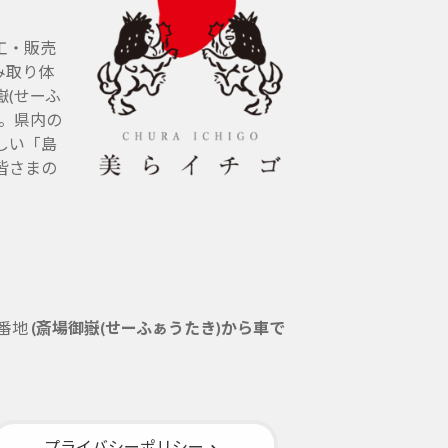
工・販売
み取り体
(せーふ
す。県内の
しい「島
皆さまの
5番地
(斎場御嶽(せーふぁうたき)から車で
プライバシーポリシー