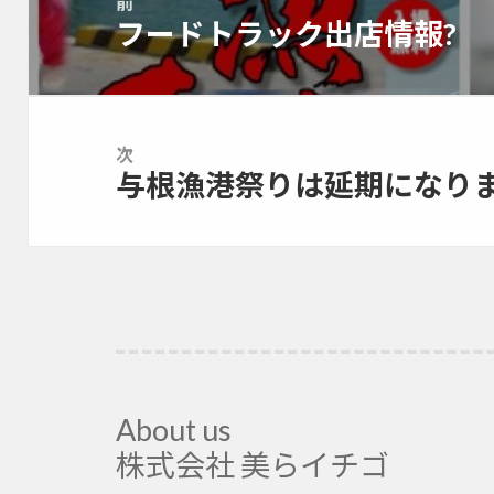
前
ナ
フードトラック出店情報?
前
ビ
の
ゲ
投
ー
稿:
シ
ョ
次
与根漁港祭りは延期になり
ン
次
の
投
稿:
About us
株式会社 美らイチゴ