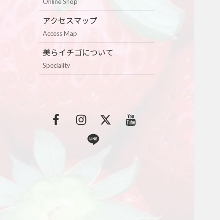
Online Shop
アクセスマップ
Access Map
美らイチゴについて
Speciality
F
I
T
Y
a
n
w
o
L
c
s
i
u
i
e
t
t
t
n
b
a
t
u
e
o
g
e
b
o
r
r
e
k
a
m