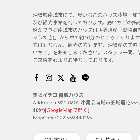
沖縄県南城市にて、島いちごのハウス栽培・加
及び観光事業を行っております。島いちごの摘
験ができる南城市のハウスは世界遺産「斎場御嶽
ぁうたき)」から車で約10分のところにありま
方はもちろん、観光の方も是非、沖縄産の美味
いちご」をお楽しみください。スタッフ一同、
ご来園を心よりお待ちしております。
Facebook
Instagram
Twitter
Youtube
Line
美らイチゴ 南城ハウス
Address: 〒901-0601 沖縄県南城市玉城垣花55
10分)
[GoogleMapで開く]
MapCode: 232 559 448*65
会社案内
採用情報