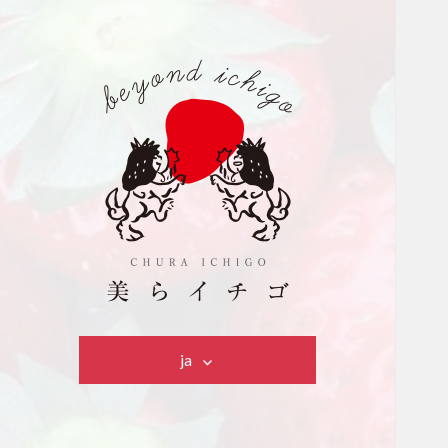
美らイチゴ
ja