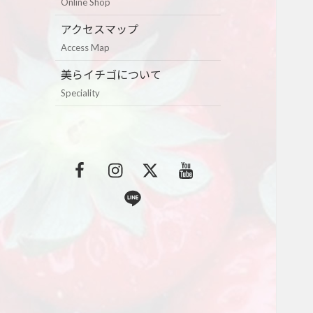
Online Shop
アクセスマップ
Access Map
美らイチゴについて
Speciality
F
I
T
Y
a
n
w
o
L
c
s
i
u
i
e
t
t
t
n
b
a
t
u
e
o
g
e
b
o
r
r
e
k
a
m