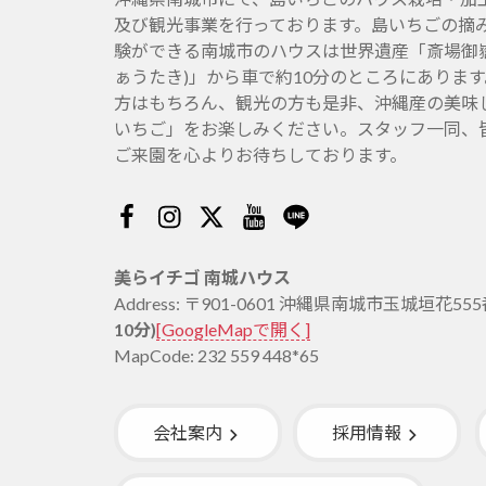
及び観光事業を行っております。島いちごの摘
験ができる南城市のハウスは世界遺産「斎場御嶽
ぁうたき)」から車で約10分のところにありま
方はもちろん、観光の方も是非、沖縄産の美味
いちご」をお楽しみください。スタッフ一同、
ご来園を心よりお待ちしております。
Facebook
Instagram
Twitter
Youtube
Line
美らイチゴ 南城ハウス
Address: 〒901-0601 沖縄県南城市玉城垣花55
10分)
[GoogleMapで開く]
MapCode: 232 559 448*65
会社案内
採用情報