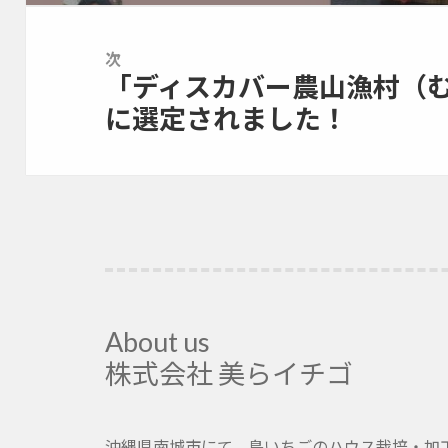
ー
稿:
シ
ョ
次
「ディスカバー農山漁村（
ン
次
の
に選定されました！
投
稿:
About us
株式会社 美らイチゴ
沖縄県南城市にて、島いちごのハウス栽培・加