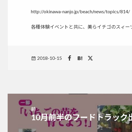
http://okinawa-nanjo.jp/beach/news/topics/814/
各種体験イベントと共に、美らイチゴのスィー
Posted
2018-10-15
on
投
稿
前
ナ
10月前半のフードトラック
前
ビ
の
ゲ
投