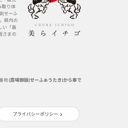
み取り体
(せーふ
す。県内の
しい「島
皆さまの
5番地
(斎場御嶽(せーふぁうたき)から車で
プライバシーポリシー