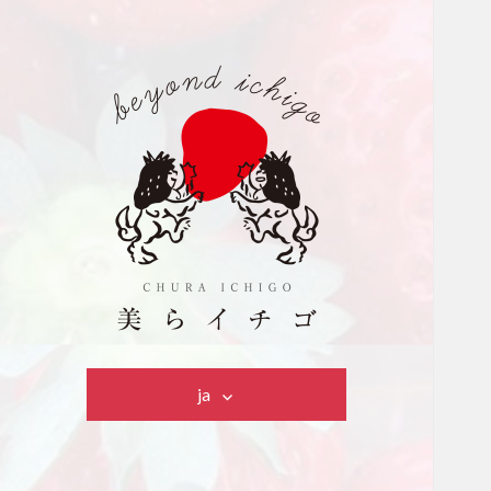
美らイチゴ
ja