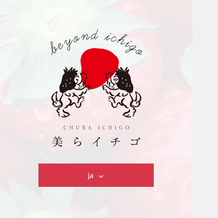
美らイチゴ
ja