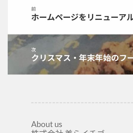
稿
前
ナ
ホームページをリニューア
前
ビ
の
ゲ
投
ー
稿:
シ
ョ
次
クリスマス・年末年始のフ
ン
次
の
投
稿:
About us