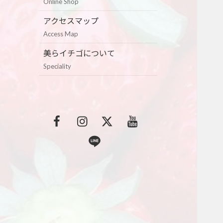
Online Shop
アクセスマップ
Access Map
美らイチゴについて
Speciality
F
I
T
Y
a
n
w
o
L
c
s
i
u
i
e
t
t
t
n
b
a
t
u
e
o
g
e
b
o
r
r
e
k
a
m