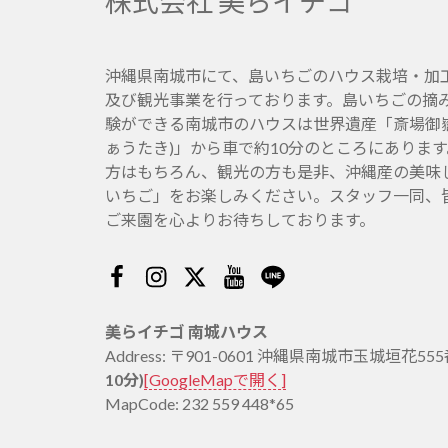
株式会社 美らイチゴ
沖縄県南城市にて、島いちごのハウス栽培・加
及び観光事業を行っております。島いちごの摘
験ができる南城市のハウスは世界遺産「斎場御嶽
ぁうたき)」から車で約10分のところにありま
方はもちろん、観光の方も是非、沖縄産の美味
いちご」をお楽しみください。スタッフ一同、
ご来園を心よりお待ちしております。
Facebook
Instagram
Twitter
Youtube
Line
美らイチゴ 南城ハウス
Address: 〒901-0601 沖縄県南城市玉城垣花55
10分)
[GoogleMapで開く]
MapCode: 232 559 448*65