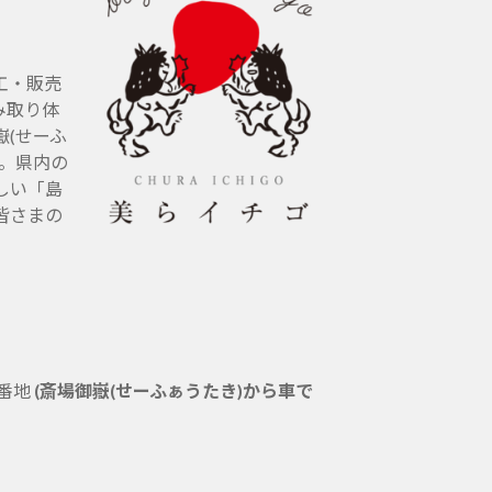
工・販売
み取り体
(せーふ
す。県内の
しい「島
皆さまの
5番地
(斎場御嶽(せーふぁうたき)から車で