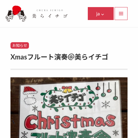
美らイチゴ
ja
メニュ
ーとウ
Facebook
Instagram
Twitter
Youtube
Line
ィジェ
ット
Categories
お知らせ
Xmasフルート演奏＠美らイチゴ