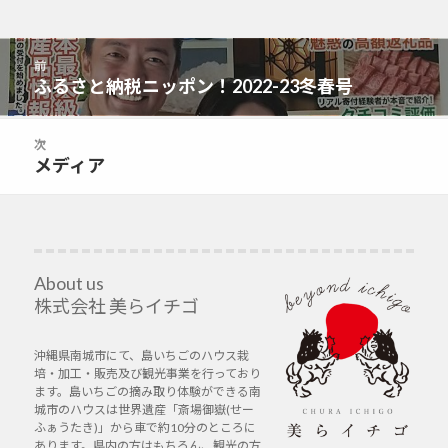
投
前
稿
ふるさと納税ニッポン！2022-23冬春号
前
ナ
の
ビ
投
次
ゲ
稿:
メディア
次
ー
の
シ
投
ョ
稿:
ン
About us
株式会社 美らイチゴ
沖縄県南城市にて、島いちごのハウス栽
培・加工・販売及び観光事業を行っており
ます。島いちごの摘み取り体験ができる南
城市のハウスは世界遺産「斎場御嶽(せー
ふぁうたき)」から車で約10分のところに
あります。県内の方はもちろん、観光の方