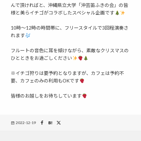
んで頂ければと、沖縄県立大学「沖芸笛ふきの会」の皆
様と美らイチゴがコラボしたスペシャル企画です
10時～12時の時間帯に、フリースタイルで3回程演奏さ
れます
フルートの音色に耳を傾けながら、素敵なクリスマスの
ひとときをお過ごしください
※イチゴ狩りは要予約となりますが、カフェは予約不
要、カフェのみの利用もOKです
皆様のお越しをお待ちしています
Posted
2022-12-19
on