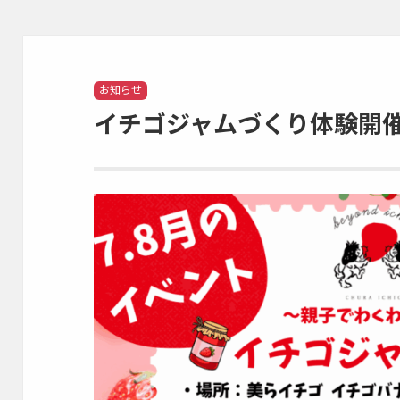
Categories
お知らせ
イチゴジャムづくり体験開