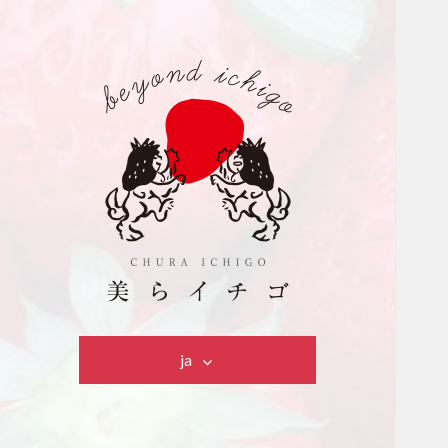
美らイチゴ
ja