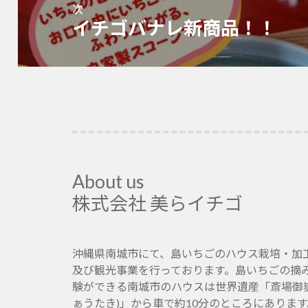
ョ
次
イチゴバナレ新商品！！
ン
次
の
投
稿:
About us
株式会社 美らイチゴ
沖縄県南城市にて、島いちごのハウス栽培・加
及び観光事業を行っております。島いちごの摘
験ができる南城市のハウスは世界遺産「斎場御嶽
ぁうたき)」から車で約10分のところにありま