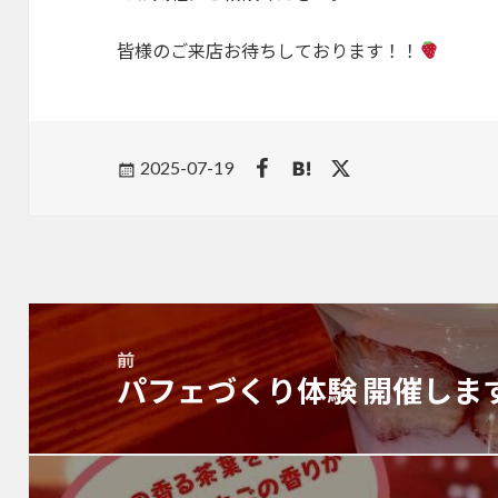
皆様のご来店お待ちしております！！
Posted
2025-07-19
on
投
稿
前
ナ
パフェづくり体験 開催しま
前
ビ
の
ゲ
投
ー
稿:
シ