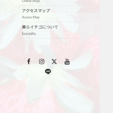
Online Shop
アクセスマップ
Access Map
美らイチゴについて
Speciality
F
I
T
Y
a
n
w
o
L
c
s
i
u
i
e
t
t
t
n
b
a
t
u
e
o
g
e
b
o
r
r
e
k
a
m