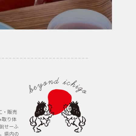
工・販売
み取り体
(せーふ
す。県内の