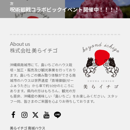
投
次
ゲ
稿:
呪術廻戦コラボビックイベント開催中！！！！
次
ー
の
シ
投
ョ
稿:
ン
About us
株式会社 美らイチゴ
沖縄県南城市にて、島いちごのハウス栽
培・加工・販売及び観光事業を行っており
ます。島いちごの摘み取り体験ができる南
城市のハウスは世界遺産「斎場御嶽(せー
ふぁうたき)」から車で約10分のところに
あります。県内の方はもちろん、観光の方
も是非、沖縄産の美味しい「島いちご」をお楽しみください。スタッ
フ一同、皆さまのご来園を心よりお待ちしております。
Facebook
Instagram
Twitter
Youtube
Line
美らイチゴ 南城ハウス