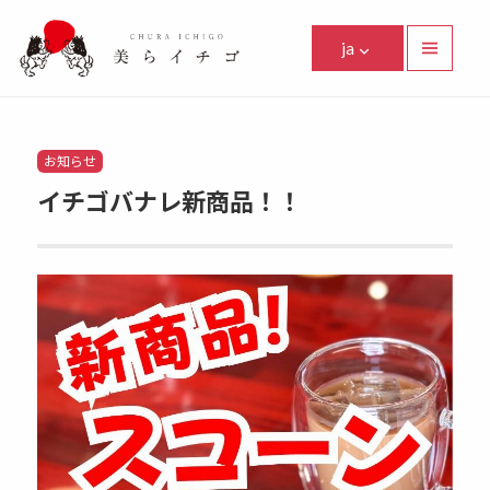
美らイチゴ
ja
メニュ
ーとウ
Facebook
Instagram
Twitter
Youtube
Line
ィジェ
ット
Categories
お知らせ
イチゴバナレ新商品！！