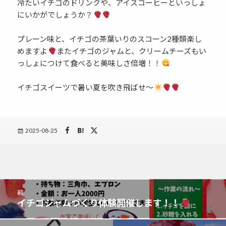
冷たいイチゴのドリンクや、アイスコーヒーといっしょ
にいかがでしょうか？
プレーン味と、イチゴの茶葉いりのスコーン2種類楽し
めますよ
またイチゴのジャムと、クリームチーズもい
っしょにつけて食べると美味しさ倍増！！
イチゴスイーツで暑い夏を吹き飛ばせ〜
Posted
2025-08-25
on
投
前
稿
イチゴジャムづくり体験開催します！！
前
ナ
の
ビ