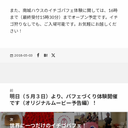
また、南城ハウスのイチゴパフェ体験に関しては、16時
まで（最終受付15時30分）までオープン予定です。イチ
ゴ狩りなしでも、ご入場可能です。お気軽にお越しくだ
さい！
Posted
2018-05-03
on
投
前
稿
明日（５月３日）より、パフェづくり体験開催
前
ナ
です（オリジナルムービー予告編）！
の
ビ
投
ゲ
稿:
次
ー
世界に一つだけのイチゴパフェ！
次
シ