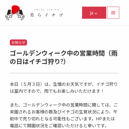
美らイチゴ
ja
メニュ
ーとウ
Facebook
Instagram
Twitter
Youtube
Line
ィジェ
ット
Categories
お知らせ
ゴールデンウィーク中の営業時間（雨
の日はイチゴ狩り?）
本日（５月３日）は、生憎のお天気ですが、イチゴ狩り
は室内ですので、雨でもお楽しみいただけます！
また、ゴールデンウィーク中の営業時間に関しては、ご
来園されるお客様の数及びイチゴの生育状況により、午
前中で売り切れとなる可能性もございます。HPまたは
電話にて開園状況をご確認いただけると幸いです。