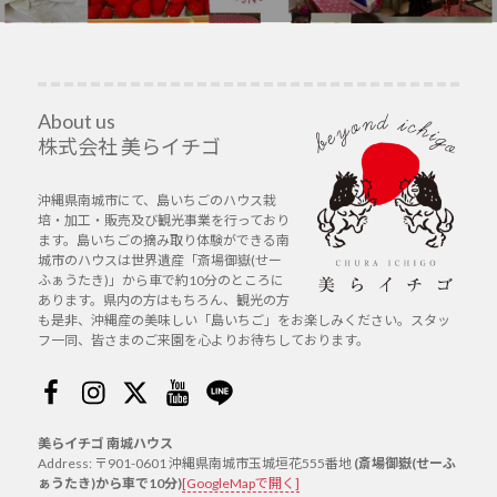
の
ョ
投
ン
稿:
About us
株式会社 美らイチゴ
沖縄県南城市にて、島いちごのハウス栽
培・加工・販売及び観光事業を行っており
ます。島いちごの摘み取り体験ができる南
城市のハウスは世界遺産「斎場御嶽(せー
ふぁうたき)」から車で約10分のところに
あります。県内の方はもちろん、観光の方
も是非、沖縄産の美味しい「島いちご」をお楽しみください。スタッ
フ一同、皆さまのご来園を心よりお待ちしております。
Facebook
Instagram
Twitter
Youtube
Line
美らイチゴ 南城ハウス
Address: 〒901-0601 沖縄県南城市玉城垣花555番地
(斎場御嶽(せーふ
ぁうたき)から車で10分)
[GoogleMapで開く]