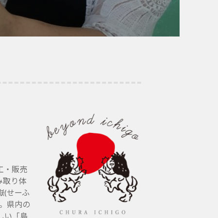
工・販売
み取り体
(せーふ
す。県内の
しい「島