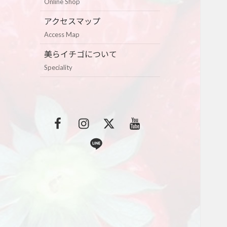
Online Shop
アクセスマップ
Access Map
美らイチゴについて
Speciality
F
I
T
Y
a
n
w
o
L
c
s
i
u
i
e
t
t
t
n
b
a
t
u
e
o
g
e
b
o
r
r
e
k
a
m