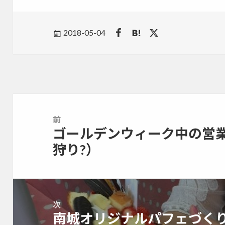
Posted
2018-05-04
on
投
稿
前
ナ
ゴールデンウィーク中の営
前
ビ
の
狩り?）
ゲ
投
ー
稿:
シ
ョ
ン
次
南城オリジナルパフェづくり
次