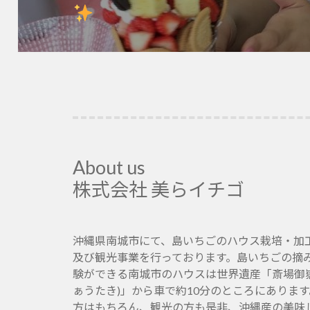
の
投
稿:
About us
株式会社 美らイチゴ
沖縄県南城市にて、島いちごのハウス栽培・加
及び観光事業を行っております。島いちごの摘
験ができる南城市のハウスは世界遺産「斎場御嶽
ぁうたき)」から車で約10分のところにありま
方はもちろん、観光の方も是非、沖縄産の美味