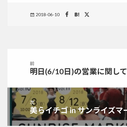
Posted
2018-06-10
on
投
稿
前
ナ
明日(6/10日)の営業に関し
前
ビ
の
ゲ
投
ー
稿:
シ
ョ
次
美らイチゴ in サンライズ
ン
次
の
投