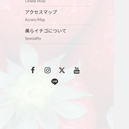
Online Shop
アクセスマップ
Access Map
美らイチゴについて
Speciality
F
I
T
Y
a
n
w
o
L
c
s
i
u
i
e
t
t
t
n
b
a
t
u
e
o
g
e
b
o
r
r
e
k
a
m