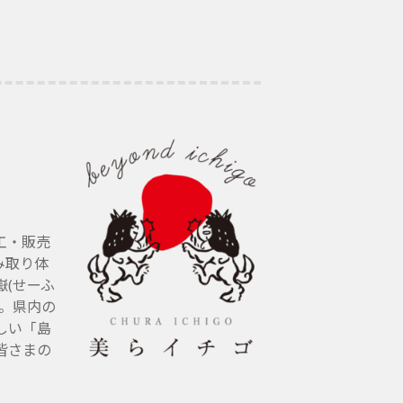
工・販売
み取り体
(せーふ
す。県内の
しい「島
皆さまの