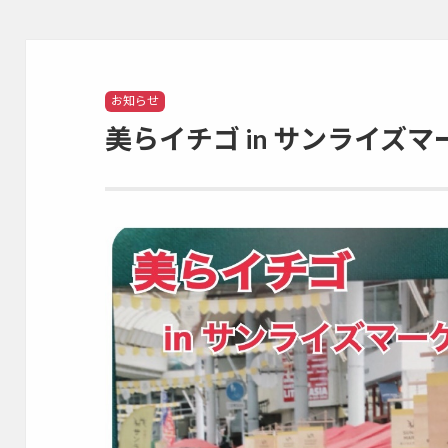
Categories
お知らせ
美らイチゴ in サンライズ