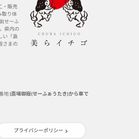
工・販売
み取り体
(せーふ
す。県内の
しい「島
皆さまの
5番地
(斎場御嶽(せーふぁうたき)から車で
プライバシーポリシー