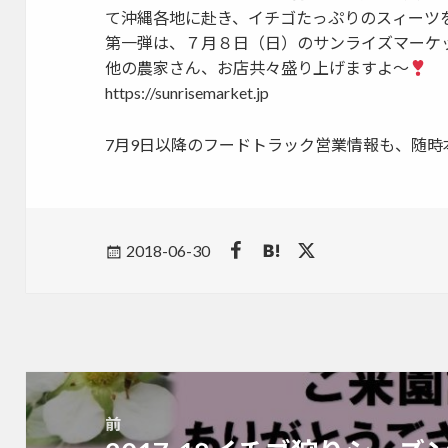
て沖縄各地に赴き、イチゴたっぷりのスィーツ
第一弾は、７月８日（日）のサンライズマーケ
他の農家さん、お店共々盛り上げますよ〜
https://sunrisemarket.jp
7月9日以降のフードトラック営業情報も、随
Posted
2018-06-30
on
投
稿
前
ナ