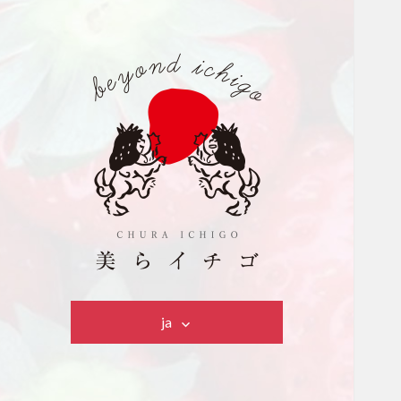
美らイチゴ
ja