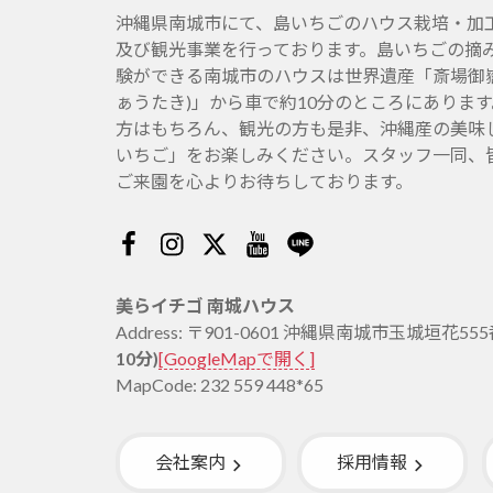
沖縄県南城市にて、島いちごのハウス栽培・加
及び観光事業を行っております。島いちごの摘
験ができる南城市のハウスは世界遺産「斎場御嶽
ぁうたき)」から車で約10分のところにありま
方はもちろん、観光の方も是非、沖縄産の美味
いちご」をお楽しみください。スタッフ一同、
ご来園を心よりお待ちしております。
Facebook
Instagram
Twitter
Youtube
Line
美らイチゴ 南城ハウス
Address: 〒901-0601 沖縄県南城市玉城垣花55
10分)
[GoogleMapで開く]
MapCode: 232 559 448*65
会社案内
採用情報