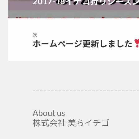
2017-18イチゴ狩りシー
前
ビ
の
ゲ
投
ー
稿:
シ
ョ
次
ホームページ更新しました
ン
次
の
投
稿:
About us
株式会社 美らイチゴ