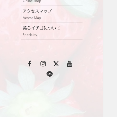
Online Shop
アクセスマップ
Access Map
美らイチゴについて
Speciality
F
I
T
Y
a
n
w
o
L
c
s
i
u
i
e
t
t
t
n
b
a
t
u
e
o
g
e
b
o
r
r
e
k
a
m